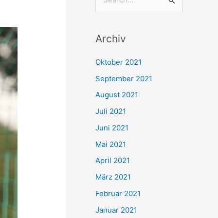
S
u
c
Archiv
h
e
Oktober 2021
n
September 2021
n
August 2021
a
Juli 2021
c
Juni 2021
h
Mai 2021
:
April 2021
März 2021
Februar 2021
Januar 2021