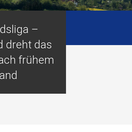
dsliga –
d dreht das
nach frühem
and