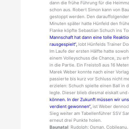
dann die frühe Führung für die Heimman
schon aus. Robert Simon kann von Bau
gestoppt werden. Den darauffolgenden 
Minuten später hatte Hünfeld den frü
Flanke köpfte Sebastian Schuch ins Tor
Mannschaft hat dann eine tolle Reakti
rausgespielt“,
lobt Hünfelds Trainer D
Im Laufe der ersten Hälfte hatte sowo
einem Volleyschuss die Chance, zu er
in die Partie. Ein Freistoß aus 16 Met
Marek Weber konnte nach einer Vorlage
passierte bis kurz vor Schluss nicht me
erzielen: Schuch spielte einen Ball in
legte. Dieser blieb diesmal eiskalt und 
können. In der Zukunft müssen wir un
verdient gewonnen“,
ist Weber dennoch
Sieg weiter am Tabellenführer SSV Sa
erneut drei Punkte holen.
Baunatal
: Rudolph; Osman, Cobileanu, 