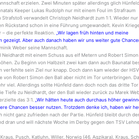
nschaft erzielen. Zwei Minuten später allerdings glich Hünfel
natals Keeper Lukas Rudolph nur mit einem Foul im Strafraum
Strafstoß verwandelt Christoph Neidhardt zum 1:1. Wieder nur 
hen Rückstand schon in eine Führung umgewandelt. Kevin Krieg
 – die perfekte Reaktion.
„Wir lagen früh hinten und meine
on gezeigt. Aber auch danach haben wir uns weiter gute Chance
ominik Weber seine Mannschaft.
hl Neidhardt mit einem Schuss aus elf Metern und Robert Simon
höhen. Zu Beginn von Halbzeit zwei kam dann auch Baunatal be
ern verfehlte sein Ziel nur knapp. Doch dann kam wieder der HSV
 von Robert Simon den Ball aber nicht im Tor unterbringen. D
hr viel. Allerdings sollte Hünfeld dann doch noch das dritte Tor
 die Tiefe zu Neidhardt, der den Ball wieder zurück zu Marek We
erzielte das 3:1.
„Wir hätten heute auch durchaus höher gewin
sere Chancen besser nutzen. Trotzdem denke ich, haben wir he
 nicht ganz zufrieden nach der Partie. Hünfeld bleibt durch de
nd dran und will nächste Woche im Derby gegen den TSV Lehner
Kraus, Pusch, Katluhn, Willer, Norwig (46. Agzikara), Kraus, Sch