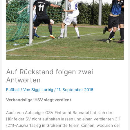
Auf Rückstand folgen zwei
Antworten
Fußball
/ Von
Siggi Larbig
/
11. September 2016
Verbandsliga: HSV siegt verdient
Auch von Aufsteiger GSV Eintracht Baunatal hat sich der
Hünfelder SV nicht aufhalten lassen und einen verdienten 3:1
(2:1)-Auswärtssieg in Großenritte feiern können, wodurch der