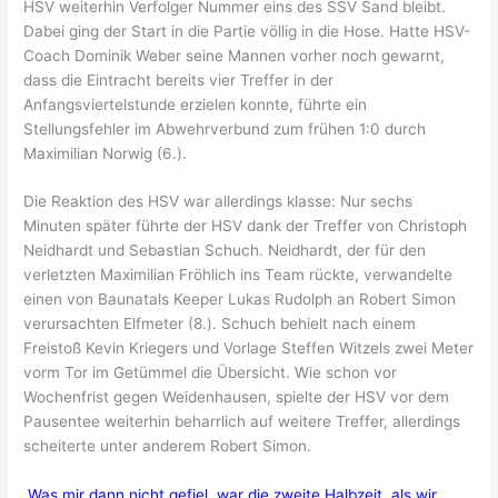
HSV weiterhin Verfolger Nummer eins des SSV Sand bleibt.
Dabei ging der Start in die Partie völlig in die Hose. Hatte HSV-
Coach Dominik Weber seine Mannen vorher noch gewarnt,
dass die Eintracht bereits vier Treffer in der
Anfangsviertelstunde erzielen konnte, führte ein
Stellungsfehler im Abwehrverbund zum frühen 1:0 durch
Maximilian Norwig (6.).
Die Reaktion des HSV war allerdings klasse: Nur sechs
Minuten später führte der HSV dank der Treffer von Christoph
Neidhardt und Sebastian Schuch. Neidhardt, der für den
verletzten Maximilian Fröhlich ins Team rückte, verwandelte
einen von Baunatals Keeper Lukas Rudolph an Robert Simon
verursachten Elfmeter (8.). Schuch behielt nach einem
Freistoß Kevin Kriegers und Vorlage Steffen Witzels zwei Meter
vorm Tor im Getümmel die Übersicht. Wie schon vor
Wochenfrist gegen Weidenhausen, spielte der HSV vor dem
Pausentee weiterhin beharrlich auf weitere Treffer, allerdings
scheiterte unter anderem Robert Simon.
„Was mir dann nicht gefiel, war die zweite Halbzeit, als wir