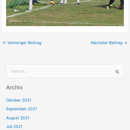
←
Vorheriger Beitrag
Nächster Beitrag
→
S
u
Archiv
c
h
Oktober 2021
e
September 2021
n
August 2021
n
Juli 2021
a