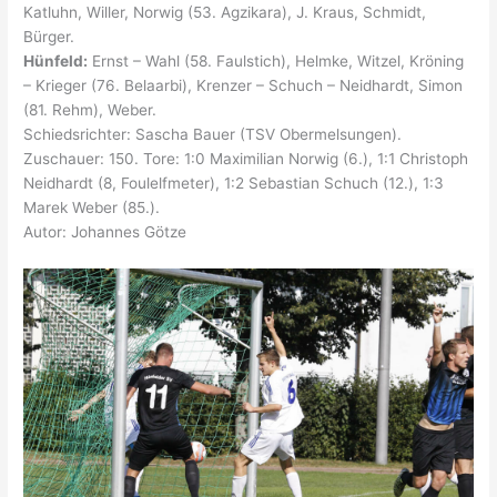
Katluhn, Willer, Norwig (53. Agzikara), J. Kraus, Schmidt,
Bürger.
Hünfeld:
Ernst – Wahl (58. Faulstich), Helmke, Witzel, Kröning
– Krieger (76. Belaarbi), Krenzer – Schuch – Neidhardt, Simon
(81. Rehm), Weber.
Schiedsrichter: Sascha Bauer (TSV Obermelsungen).
Zuschauer: 150. Tore: 1:0 Maximilian Norwig (6.), 1:1 Christoph
Neidhardt (8, Foulelfmeter), 1:2 Sebastian Schuch (12.), 1:3
Marek Weber (85.).
Autor: Johannes Götze