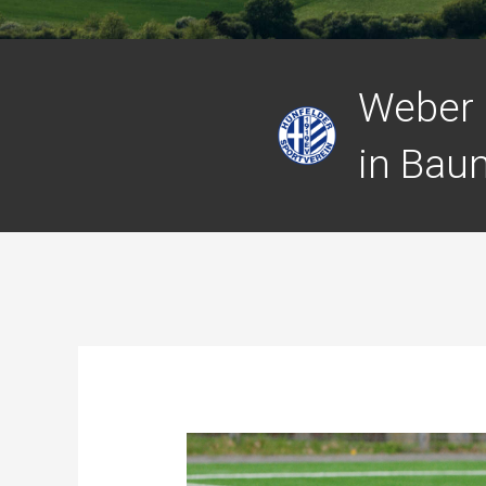
Weber m
in Baun