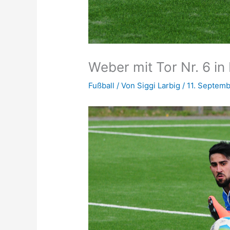
Weber mit Tor Nr. 6 in
Fußball
/ Von
Siggi Larbig
/
11. Septem