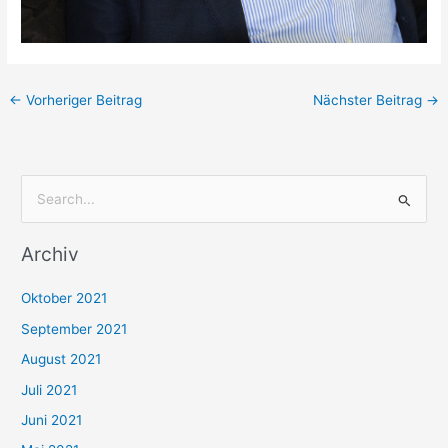
←
Vorheriger Beitrag
Nächster Beitrag
→
S
u
Archiv
c
h
Oktober 2021
e
September 2021
n
August 2021
n
Juli 2021
a
c
Juni 2021
h