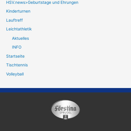
HSV.news>Geburtstage und Ehrungen
Kinderturnen
Lauftreff
Leichtathletik
Aktuelles
INFO
Startseite
Tischtennis
Volleyball