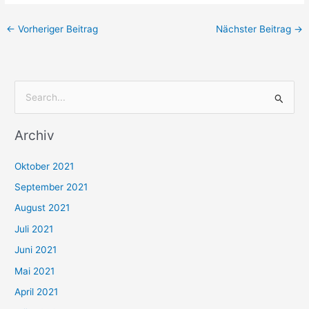
←
Vorheriger Beitrag
Nächster Beitrag
→
S
u
Archiv
c
h
Oktober 2021
e
September 2021
n
August 2021
n
Juli 2021
a
c
Juni 2021
h
Mai 2021
:
April 2021