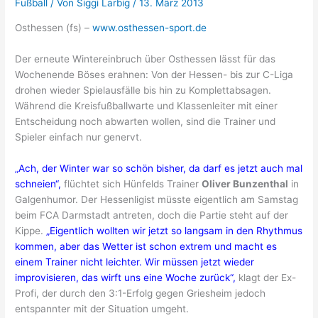
Fußball
/ Von
Siggi Larbig
/
13. März 2013
Osthessen (fs) –
www.osthessen-sport.de
Der erneute Wintereinbruch über Osthessen lässt für das
Wochenende Böses erahnen: Von der Hessen- bis zur C-Liga
drohen wieder Spielausfälle bis hin zu Komplettabsagen.
Während die Kreisfußballwarte und Klassenleiter mit einer
Entscheidung noch abwarten wollen, sind die Trainer und
Spieler einfach nur genervt.
„Ach, der Winter war so schön bisher, da darf es jetzt auch mal
schneien“,
flüchtet sich Hünfelds Trainer
Oliver Bunzenthal
in
Galgenhumor. Der Hessenligist müsste eigentlich am Samstag
beim FCA Darmstadt antreten, doch die Partie steht auf der
Kippe.
„Eigentlich wollten wir jetzt so langsam in den Rhythmus
kommen, aber das Wetter ist schon extrem und macht es
einem Trainer nicht leichter. Wir müssen jetzt wieder
improvisieren, das wirft uns eine Woche zurück“,
klagt der Ex-
Profi, der durch den 3:1-Erfolg gegen Griesheim jedoch
entspannter mit der Situation umgeht.