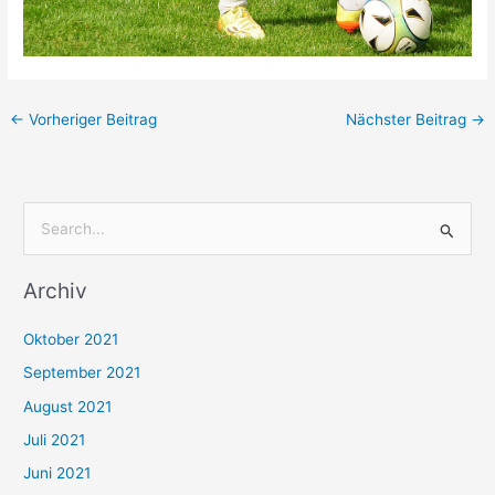
←
Vorheriger Beitrag
Nächster Beitrag
→
S
u
Archiv
c
h
Oktober 2021
e
September 2021
n
August 2021
n
Juli 2021
a
c
Juni 2021