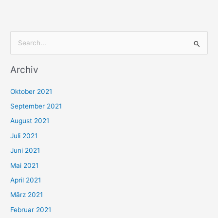
S
u
Archiv
c
h
Oktober 2021
e
September 2021
n
August 2021
n
Juli 2021
a
c
Juni 2021
h
Mai 2021
:
April 2021
März 2021
Februar 2021