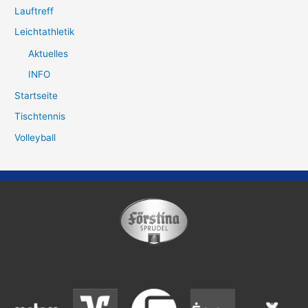
Lauftreff
Leichtathletik
Aktuelles
INFO
Startseite
Tischtennis
Volleyball