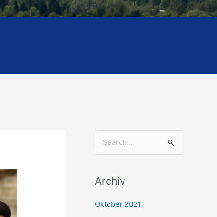
S
u
c
Archiv
h
e
Oktober 2021
n