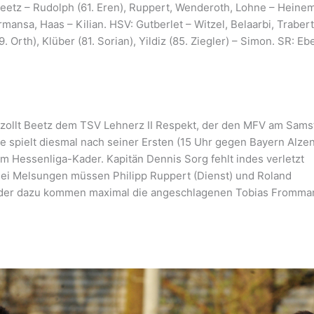
eetz – Rudolph (61. Eren), Ruppert, Wenderoth, Lohne – Heine
mansa, Haas – Kilian. HSV: Gutberlet – Witzel, Belaarbi, Trabert
. Orth), Klüber (81. Sorian), Yildiz (85. Ziegler) – Simon. SR: Eb
“, zollt Beetz dem TSV Lehnerz II Respekt, der den MFV am Sams
te spielt diesmal nach seiner Ersten (15 Uhr gegen Bayern Alze
 Hessenliga-Kader. Kapitän Dennis Sorg fehlt indes verletzt
Bei Melsungen müssen Philipp Ruppert (Dienst) und Roland
eder dazu kommen maximal die angeschlagenen Tobias Fromma