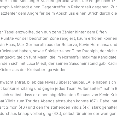
r in die Melsunger Startelf gerückt wäre. Die Folge: nach 17
stoph Neidhardt einen Gegentreffer in Rekordzeit gegeben. Zu
latzfehler dem Angreifer beim Abschluss einen Strich durch di
r Tabellenzwölfte, den nun zehn Zähler hinter dem Elften
 Punkte vor der bedrohten Zone rangiert, kaum erholen können
vin Haas, Max Germeroth aus der Reserve, Kevin Hermansa un
rückstand haben, sowie Spielertrainer Timo Rudolph, der sich 
nguckt, gleich fünf Mann, die im Normalfall maximal Kandidate
nden sich mit Luca Miedl, der seinen Saisoneinstand gab, Kadi
Kicker aus der Kreisoberliga wieder.
wächt antrat, blieb das Niveau überschaubar. „Alle haben sich 
cht konkurrenzfähig und gegen jedes Team Außenseiter“, nahm 
te sich selbst, dass er einen abgefälschten Schuss von Kevin Kri
rhat Yildiz zum Tor des Abends abstauben konnte (67.). Dabei ha
t Simon (46.) und den freistehenden Yildiz (47.) stark gehalte
durchaus knapp vorbei ging (43.), selbst für einen der wenigen