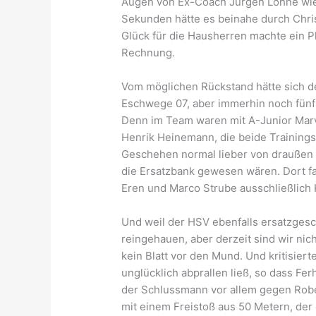
Augen von Ex-Coach Jürgen Lohne wiede
Sekunden hätte es beinahe durch Chri
Glück für die Hausherren machte ein P
Rechnung.
Vom möglichen Rückstand hätte sich de
Eschwege 07, aber immerhin noch fünf
Denn im Team waren mit A-Junior Mar
Henrik Heinemann, die beide Trainings
Geschehen normal lieber von draußen a
die Ersatzbank gewesen wären. Dort fa
Eren und Marco Strube ausschließlich 
Und weil der HSV ebenfalls ersatzgesch
reingehauen, aber derzeit sind wir ni
kein Blatt vor den Mund. Und kritisier
unglücklich abprallen ließ, so dass Fe
der Schlussmann vor allem gegen Rober
mit einem Freistoß aus 50 Metern, der 