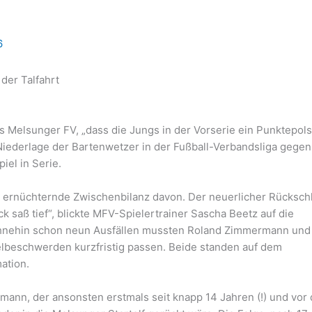
6
der Talfahrt
s Melsunger FV, „dass die Jungs in der Vorserie ein Punktepols
Niederlage der Bartenwetzer in der Fußball-Verbandsliga gege
iel in Serie.
die ernüchternde Zwischenbilanz davon. Der neuerlicher Rücksch
k saß tief“, blickte MFV-Spielertrainer Sascha Beetz auf die
nehin schon neun Ausfällen mussten Roland Zimmermann und
eschwerden kurzfristig passen. Beide standen auf dem
ation.
rmann, der ansonsten erstmals seit knapp 14 Jahren (!) und vor