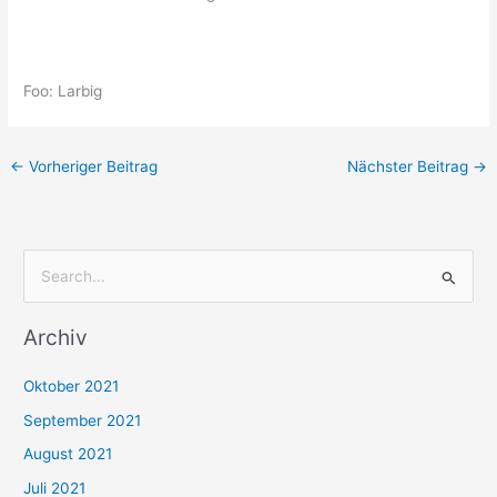
Foo: Larbig
←
Vorheriger Beitrag
Nächster Beitrag
→
S
u
Archiv
c
h
Oktober 2021
e
September 2021
n
August 2021
n
Juli 2021
a