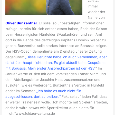
zuletzt
immer
wieder der
Name von
Oliver Bunzenthal
. Er solle, so unbestätigten Informationen
zufolge, bereits für sich entschlossen haben, Ende der Saison
beim Hessenligisten Hünfelder SVaufzuhören und sein Amt
dort in die Hände des derzeitigen Kapitäns Dominik Weber zu
geben. Bunzenthal solle starkes Interesse an Borussia zeigen.
Der HSV-Coach dementierte am Dienstag unserer Zeitung
gegenüber:
„Diese Gerüchte habe ich auch vernommen, aber
da ist überhaupt nichts dran. Es gibt aktuell keine Gespräche
mit Borussia. Mein erster Ansprechpartner ist der HSV.
“ Im
Januar werde er sich mit dem Vorsitzenden Lothar Mihm und
dem Abteilungsleiter Joachim Hess zusammensetzen und
ausloten, wie es weitergeht. Bunzenthals Vertrag in Hünfeld
endet im Sommer.
„Ich halte es auch nicht für
ausgeschlossen, dort zu bleiben.“
Fakt sei auf jeden Fall, dass
er weiter Trainer sein wolle. „Ich möchte mit Spielern arbeiten,
deshalb wäre sowas wie Sportdirektor auch nichts für
mich.“www.fuldaer-zeitung.de