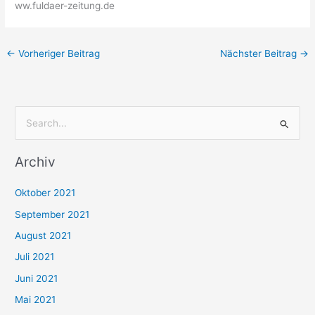
ww.fuldaer-zeitung.de
←
Vorheriger Beitrag
Nächster Beitrag
→
S
u
Archiv
c
h
Oktober 2021
e
September 2021
n
August 2021
n
Juli 2021
a
c
Juni 2021
h
Mai 2021