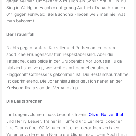
gegen Vellmar. Umgekehrt wird auch ein Schuh draus. Ein 1:0-
Sieg in Waldgirmes gab nicht genug Auftrieb. Danach kam ein
0:4 gegen Fernwald. Bei Buchonia Flieden weiß man nie, was
man bekommt.
Der Trauerfall
Nichts gegen tapfere Kerzeller und Rothemänner, deren
sportliche Errungenschaften respektabel sind. Aber die
Tatsache, dass beide in der Gruppenliga vor Borussia Fulda
platziert sind, zeigt, wie weit es mit dem ehemaligen
Flaggschiff Osthessens gekommen ist. Die Bestandsaufnahme
ist deprimierend. Die Johannisau liegt deutlich näher an der
Kreisoberliga als an der Verbandsliga.
Die Lautsprecher
Ihr Lungenvolumen muss beachtlich sein:
Oliver Bunzenthal
und Henry Lesser, Trainer in Hünfeld und Lehnerz, coachen
ihre Teams über 90 Minuten mit einer derartigen verbalen
Vehemenz, die einem Normalsterblichen nach dem Abpfiff nur