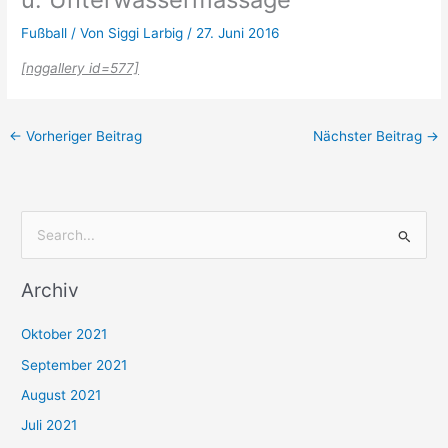
Fußball
/ Von
Siggi Larbig
/
27. Juni 2016
[nggallery id=577]
←
Vorheriger Beitrag
Nächster Beitrag
→
S
u
Archiv
c
h
Oktober 2021
e
September 2021
n
August 2021
n
Juli 2021
a