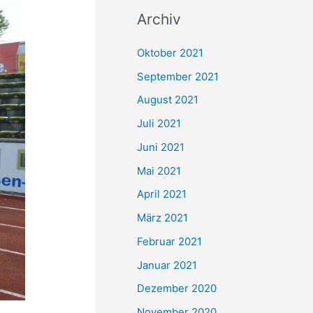
c
Archiv
h
e
Oktober 2021
n
September 2021
n
August 2021
a
Juli 2021
c
Juni 2021
h
Mai 2021
:
April 2021
März 2021
Februar 2021
Januar 2021
Dezember 2020
November 2020