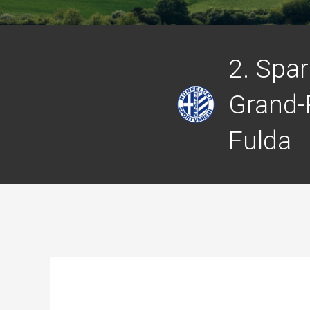
2. Spa
Grand-
Fulda