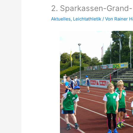
2. Sparkassen-Grand-P
Aktuelles
,
Leichtathletik
/ Von
Rainer 