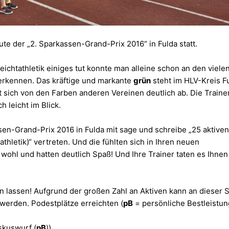
ute der „2. Sparkassen-Grand-Prix 2016“ in Fulda statt.
Leichtathletik einiges tut konnte man alleine schon an den viele
erkennen. Das kräftige und markante
grün
steht im HLV-Kreis F
bt sich von den Farben anderen Vereinen deutlich ab. Die Traine
h leicht im Blick.
en-Grand-Prix 2016 in Fulda mit sage und schreibe „25 aktive
athletik)“ vertreten. Und die fühlten sich in Ihren neuen
 wohl und hatten deutlich Spaß! Und Ihre Trainer taten es Ihnen
 lassen! Aufgrund der großen Zahl an Aktiven kann an dieser S
 werden. Podestplätze erreichten (
pB
= persönliche Bestleistun
skuswurf (
pB
))