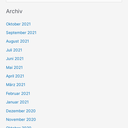
u
Archiv
c
h
Oktober 2021
e
September 2021
n
August 2021
n
Juli 2021
a
c
Juni 2021
h
Mai 2021
:
April 2021
März 2021
Februar 2021
Januar 2021
Dezember 2020
November 2020