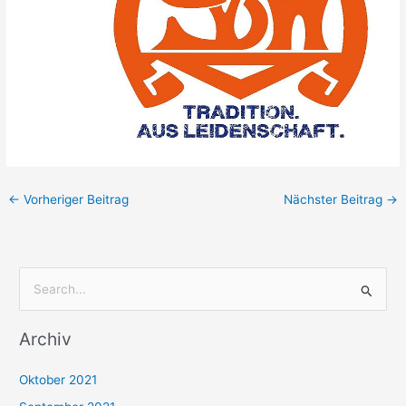
←
Vorheriger Beitrag
Nächster Beitrag
→
S
u
Archiv
c
h
Oktober 2021
e