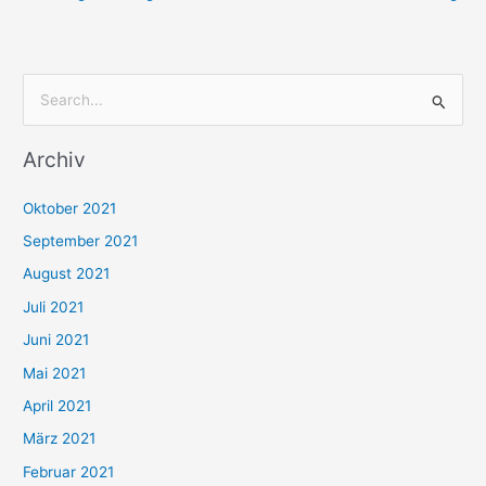
S
u
Archiv
c
h
Oktober 2021
e
September 2021
n
August 2021
n
Juli 2021
a
c
Juni 2021
h
Mai 2021
:
April 2021
März 2021
Februar 2021