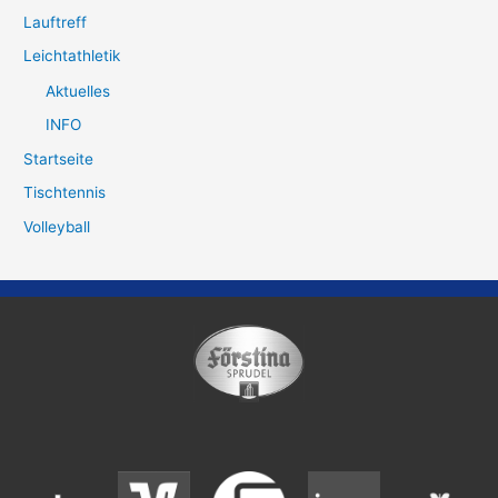
Lauftreff
Leichtathletik
Aktuelles
INFO
Startseite
Tischtennis
Volleyball