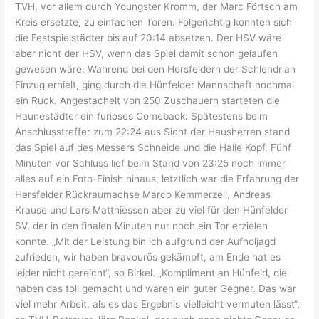
TVH, vor allem durch Youngster Kromm, der Marc Förtsch am
Kreis ersetzte, zu einfachen Toren. Folgerichtig konnten sich
die Festspielstädter bis auf 20:14 absetzen. Der HSV wäre
aber nicht der HSV, wenn das Spiel damit schon gelaufen
gewesen wäre: Während bei den Hersfeldern der Schlendrian
Einzug erhielt, ging durch die Hünfelder Mannschaft nochmal
ein Ruck. Angestachelt von 250 Zuschauern starteten die
Haunestädter ein furioses Comeback: Spätestens beim
Anschlusstreffer zum 22:24 aus Sicht der Hausherren stand
das Spiel auf des Messers Schneide und die Halle Kopf. Fünf
Minuten vor Schluss lief beim Stand von 23:25 noch immer
alles auf ein Foto-Finish hinaus, letztlich war die Erfahrung der
Hersfelder Rückraumachse Marco Kemmerzell, Andreas
Krause und Lars Matthiessen aber zu viel für den Hünfelder
SV, der in den finalen Minuten nur noch ein Tor erzielen
konnte. „Mit der Leistung bin ich aufgrund der Aufholjagd
zufrieden, wir haben bravourös gekämpft, am Ende hat es
leider nicht gereicht“, so Birkel. „Kompliment an Hünfeld, die
haben das toll gemacht und waren ein guter Gegner. Das war
viel mehr Arbeit, als es das Ergebnis vielleicht vermuten lässt“,