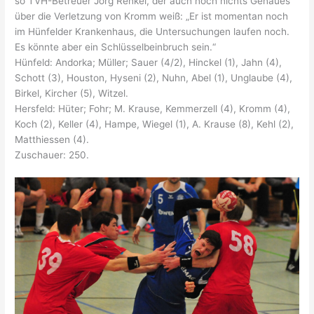
so TVH-Betreuer Jörg Renkel, der auch noch nichts Genaues
über die Verletzung von Kromm weiß: „Er ist momentan noch
im Hünfelder Krankenhaus, die Untersuchungen laufen noch.
Es könnte aber ein Schlüsselbeinbruch sein.“
Hünfeld: Andorka; Müller; Sauer (4/2), Hinckel (1), Jahn (4),
Schott (3), Houston, Hyseni (2), Nuhn, Abel (1), Unglaube (4),
Birkel, Kircher (5), Witzel.
Hersfeld: Hüter; Fohr; M. Krause, Kemmerzell (4), Kromm (4),
Koch (2), Keller (4), Hampe, Wiegel (1), A. Krause (8), Kehl (2),
Matthiessen (4).
Zuschauer: 250.