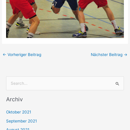
←
Vorheriger Beitrag
Nächster Beitrag
→
S
u
Archiv
c
h
Oktober 2021
e
September 2021
n
August 2021