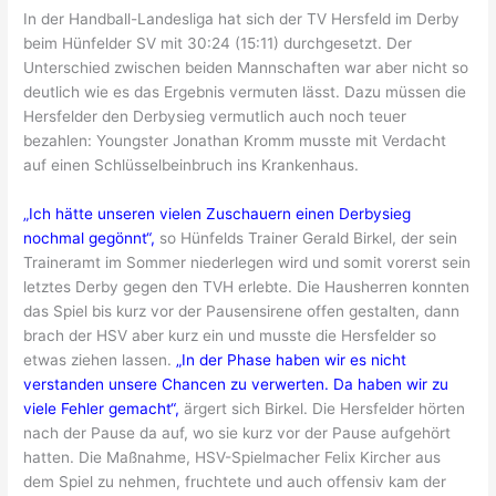
In der Handball-Landesliga hat sich der TV Hersfeld im Derby
beim Hünfelder SV mit 30:24 (15:11) durchgesetzt. Der
Unterschied zwischen beiden Mannschaften war aber nicht so
deutlich wie es das Ergebnis vermuten lässt. Dazu müssen die
Hersfelder den Derbysieg vermutlich auch noch teuer
bezahlen: Youngster Jonathan Kromm musste mit Verdacht
auf einen Schlüsselbeinbruch ins Krankenhaus.
„Ich hätte unseren vielen Zuschauern einen Derbysieg
nochmal gegönnt“,
so Hünfelds Trainer Gerald Birkel, der sein
Traineramt im Sommer niederlegen wird und somit vorerst sein
letztes Derby gegen den TVH erlebte. Die Hausherren konnten
das Spiel bis kurz vor der Pausensirene offen gestalten, dann
brach der HSV aber kurz ein und musste die Hersfelder so
etwas ziehen lassen.
„In der Phase haben wir es nicht
verstanden unsere Chancen zu verwerten. Da haben wir zu
viele Fehler gemacht“,
ärgert sich Birkel. Die Hersfelder hörten
nach der Pause da auf, wo sie kurz vor der Pause aufgehört
hatten. Die Maßnahme, HSV-Spielmacher Felix Kircher aus
dem Spiel zu nehmen, fruchtete und auch offensiv kam der