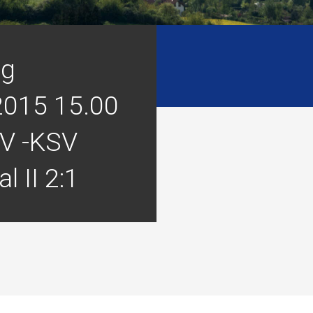
ag
2015 15.00
V -KSV
l II 2:1