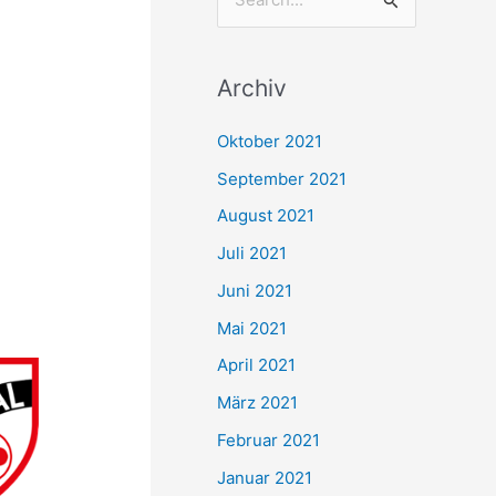
S
u
c
Archiv
h
e
Oktober 2021
n
September 2021
n
August 2021
a
Juli 2021
c
Juni 2021
h
Mai 2021
:
April 2021
März 2021
Februar 2021
Januar 2021