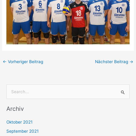
←
Vorheriger Beitrag
Nächster Beitrag
→
S
u
Archiv
c
h
Oktober 2021
e
September 2021
n