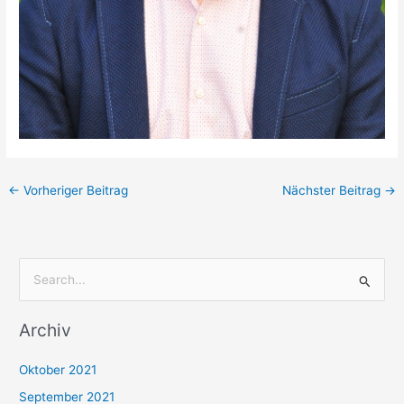
←
Vorheriger Beitrag
Nächster Beitrag
→
S
u
Archiv
c
h
Oktober 2021
e
September 2021