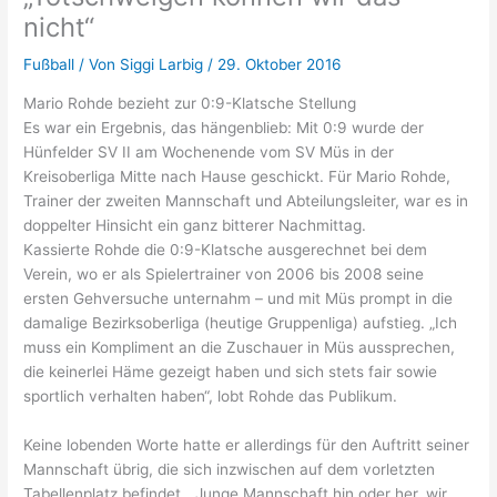
nicht“
Fußball
/ Von
Siggi Larbig
/
29. Oktober 2016
Mario Rohde bezieht zur 0:9-Klatsche Stellung
Es war ein Ergebnis, das hängenblieb: Mit 0:9 wurde der
Hünfelder SV II am Wochenende vom SV Müs in der
Kreisoberliga Mitte nach Hause geschickt. Für Mario Rohde,
Trainer der zweiten Mannschaft und Abteilungsleiter, war es in
doppelter Hinsicht ein ganz bitterer Nachmittag.
Kassierte Rohde die 0:9-Klatsche ausgerechnet bei dem
Verein, wo er als Spielertrainer von 2006 bis 2008 seine
ersten Gehversuche unternahm – und mit Müs prompt in die
damalige Bezirksoberliga (heutige Gruppenliga) aufstieg. „Ich
muss ein Kompliment an die Zuschauer in Müs aussprechen,
die keinerlei Häme gezeigt haben und sich stets fair sowie
sportlich verhalten haben“, lobt Rohde das Publikum.
Keine lobenden Worte hatte er allerdings für den Auftritt seiner
Mannschaft übrig, die sich inzwischen auf dem vorletzten
Tabellenplatz befindet. „Junge Mannschaft hin oder her, wir