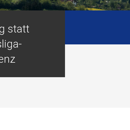
g statt
liga-
enz