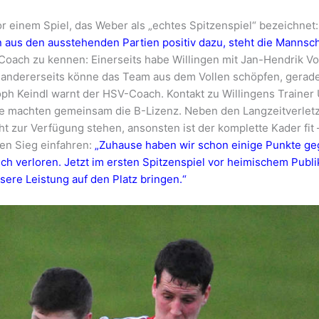
einem Spiel, das Weber als „echtes Spitzenspiel“ bezeichnet:
 aus den ausstehenden Partien positiv dazu, steht die Mannsch
oach zu kennen: Einerseits habe Willingen mit Jan-Hendrik Vo
andererseits könne das Team aus dem Vollen schöpfen, gerade
oph Keindl warnt der HSV-Coach. Kontakt zu Willingens Trainer
de machten gemeinsam die B-Lizenz. Neben den Langzeitverlet
t zur Verfügung stehen, ansonsten ist der komplette Kader fit 
nen Sieg einfahren:
„Zuhause haben wir schon einige Punkte g
h verloren. Jetzt im ersten Spitzenspiel vor heimischem Publ
ere Leistung auf den Platz bringen.“