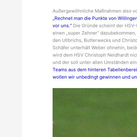
Außergewöhnliche Maßnahmen also vor 
„Rechnet man die Punkte von Willingen
vor uns.“
Die Gründe scheint der HSV-C
einen „super Zehner“ dazubekommen, 
den Ullbrichs, Butterwecks und Christ
Schäfer unterhält Weber ohnehin, bei
wird dem HSV Christoph Neidhardt nich
und der soll unter allen Umständen ei
Teams aus dem hinteren Tabellenbereic
wollen wir unbedingt gewinnen und uns