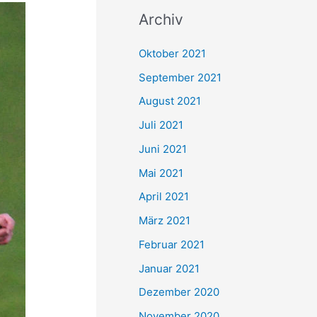
c
Archiv
h
e
Oktober 2021
n
September 2021
n
August 2021
a
Juli 2021
c
Juni 2021
h
Mai 2021
:
April 2021
März 2021
Februar 2021
Januar 2021
Dezember 2020
November 2020