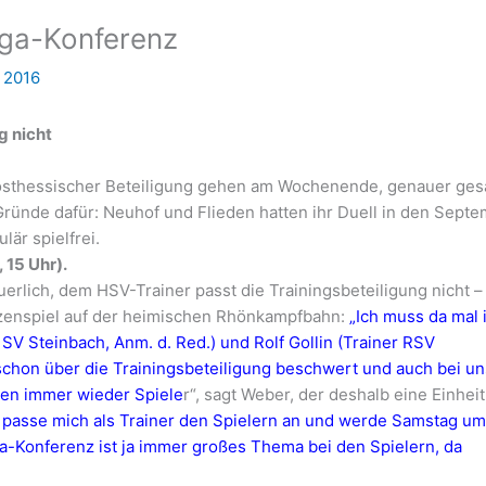
liga-Konferenz
 2016
g nicht
osthessischer Beteiligung gehen am Wochenende, genauer ges
Gründe dafür: Neuhof und Flieden hatten ihr Duell in den Sept
är spielfrei.
 15 Uhr).
uerlich, dem HSV-Trainer passt die Trainingsbeteiligung nicht –
tzenspiel auf der heimischen Rhönkampfbahn:
„Ich muss da mal 
r SV Steinbach, Anm. d. Red.) und Rolf Gollin (Trainer RSV
schon über die Trainingsbeteiligung beschwert und auch bei un
den immer wieder Spiele
r“, sagt Weber, der deshalb eine Einheit
h passe mich als Trainer den Spielern an und werde Samstag um
ga-Konferenz ist ja immer großes Thema bei den Spielern, da