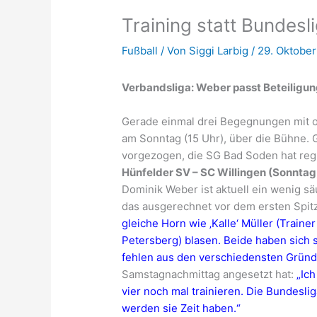
Training statt Bundes
Fußball
/ Von
Siggi Larbig
/
29. Oktober
Verbandsliga: Weber passt Beteiligun
Gerade einmal drei Begegnungen mit 
am Sonntag (15 Uhr), über die Bühne. 
vorgezogen, die SG Bad Soden hat regul
Hünfelder SV – SC Willingen (Sonntag,
Dominik Weber ist aktuell ein wenig sä
das ausgerechnet vor dem ersten Spi
gleiche Horn wie ‚Kalle‘ Müller (Traine
Petersberg) blasen. Beide haben sich 
fehlen aus den verschiedensten Grün
Samstagnachmittag angesetzt hat:
„Ic
vier noch mal trainieren. Die Bundesli
werden sie Zeit haben.“