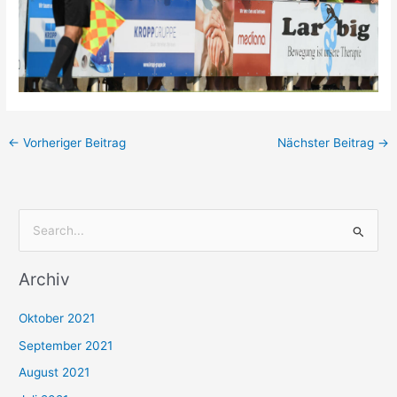
←
Vorheriger Beitrag
Nächster Beitrag
→
S
u
Archiv
c
h
Oktober 2021
e
September 2021
n
August 2021
n