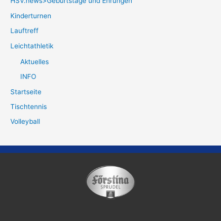
HSV.news>Geburtstage und Ehrungen
Kinderturnen
Lauftreff
Leichtathletik
Aktuelles
INFO
Startseite
Tischtennis
Volleyball