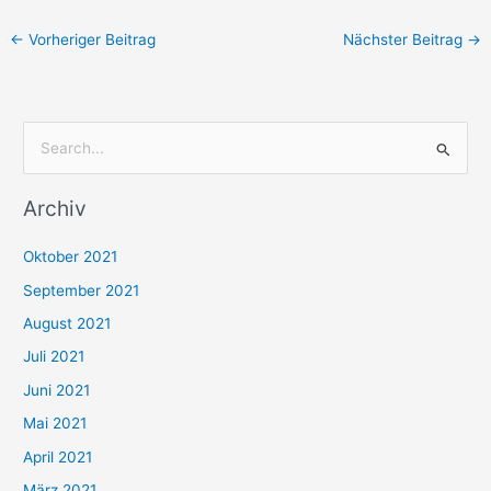
←
Vorheriger Beitrag
Nächster Beitrag
→
S
u
Archiv
c
h
Oktober 2021
e
September 2021
n
August 2021
n
Juli 2021
a
c
Juni 2021
h
Mai 2021
:
April 2021
März 2021