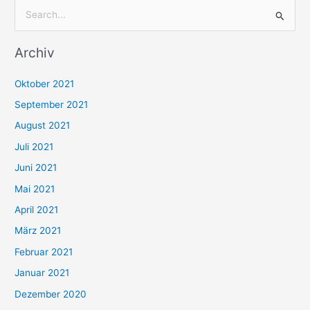
S
u
Archiv
c
h
Oktober 2021
e
September 2021
n
August 2021
n
Juli 2021
a
c
Juni 2021
h
Mai 2021
:
April 2021
März 2021
Februar 2021
Januar 2021
Dezember 2020