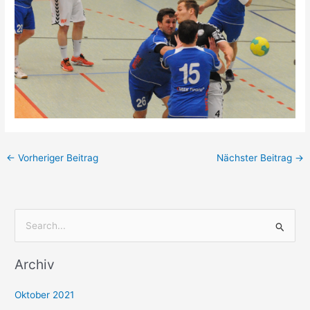
←
Vorheriger Beitrag
Nächster Beitrag
→
S
u
Archiv
c
h
Oktober 2021
e