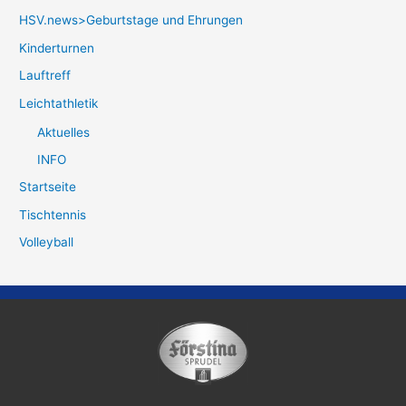
HSV.news>Geburtstage und Ehrungen
Kinderturnen
Lauftreff
Leichtathletik
Aktuelles
INFO
Startseite
Tischtennis
Volleyball