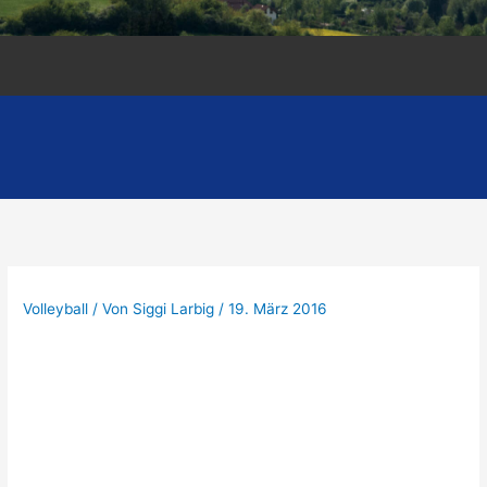
Volleyball
/ Von
Siggi Larbig
/
19. März 2016