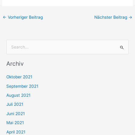
←
Vorheriger Beitrag
Nächster Beitrag
→
S
u
Archiv
c
h
Oktober 2021
e
September 2021
n
August 2021
n
Juli 2021
a
c
Juni 2021
h
Mai 2021
:
April 2021