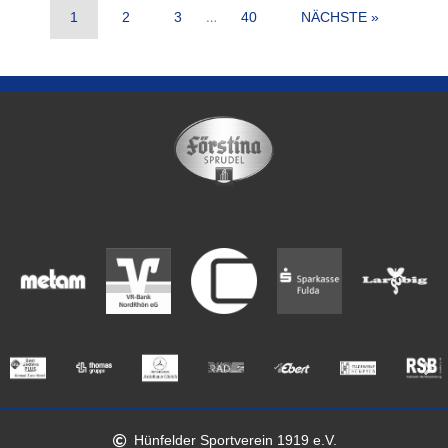
…
1
2
3
40
NÄCHSTE »
Hünfelder Sportverein 1919 e.V.