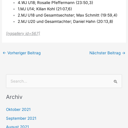
4.WJ U18; Rosalie Pfeffermann (23:50,3)
1.MJ U14; Kilian Kohl (21:07,6)
2.MJ U18 und Gesamtsechster; Max Schmitt (19:59,4)
2.MJ U20 und Gesamtachter; Daniel Hahn (20:13,8)
[nggallery id=567]
←
Vorheriger Beitrag
Nächster Beitrag
→
S
u
Archiv
c
h
Oktober 2021
e
September 2021
n
August 2021