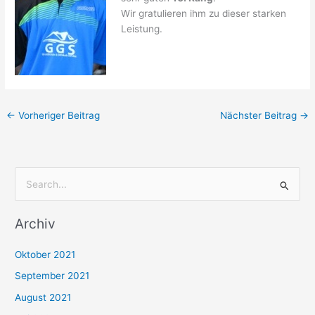
Wir gratulieren ihm zu dieser starken
Leistung.
←
Vorheriger Beitrag
Nächster Beitrag
→
S
u
Archiv
c
h
Oktober 2021
e
September 2021
n
August 2021
n