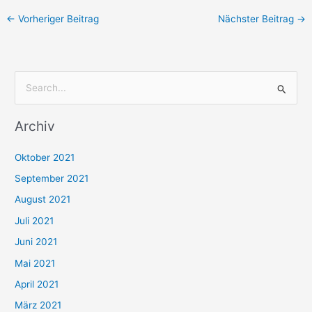
←
Vorheriger Beitrag
Nächster Beitrag
→
S
u
Archiv
c
h
Oktober 2021
e
September 2021
n
August 2021
n
Juli 2021
a
c
Juni 2021
h
Mai 2021
:
April 2021
März 2021