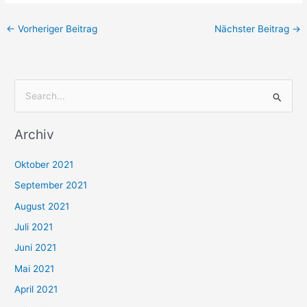
←
Vorheriger Beitrag
Nächster Beitrag
→
S
u
Archiv
c
h
Oktober 2021
e
September 2021
n
August 2021
n
Juli 2021
a
c
Juni 2021
h
Mai 2021
:
April 2021