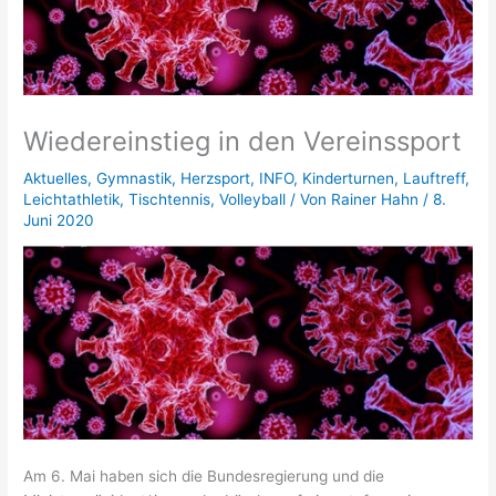
Wiedereinstieg in den Vereinssport
Aktuelles
,
Gymnastik
,
Herzsport
,
INFO
,
Kinderturnen
,
Lauftreff
,
Leichtathletik
,
Tischtennis
,
Volleyball
/ Von
Rainer Hahn
/
8.
Juni 2020
Am 6. Mai haben sich die Bundesregierung und die