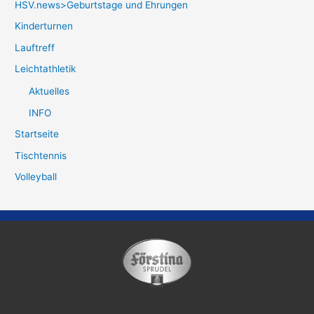
HSV.news>Geburtstage und Ehrungen
Kinderturnen
Lauftreff
Leichtathletik
Aktuelles
INFO
Startseite
Tischtennis
Volleyball