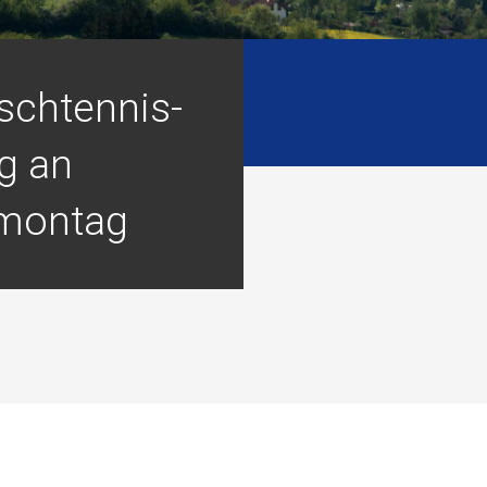
schtennis-
g an
montag