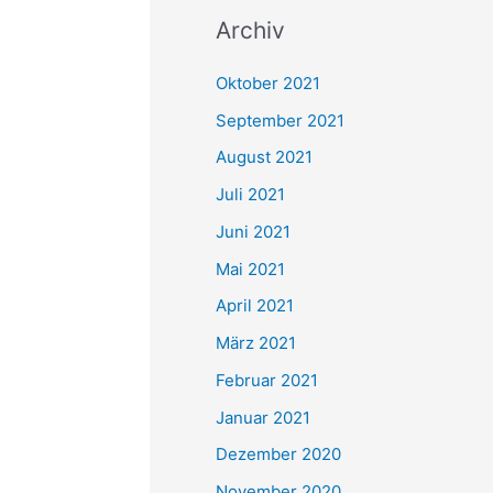
c
Archiv
h
e
Oktober 2021
n
September 2021
n
August 2021
a
Juli 2021
c
Juni 2021
h
Mai 2021
:
April 2021
März 2021
Februar 2021
Januar 2021
Dezember 2020
November 2020